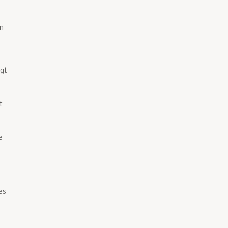
n
gt
t
e
es