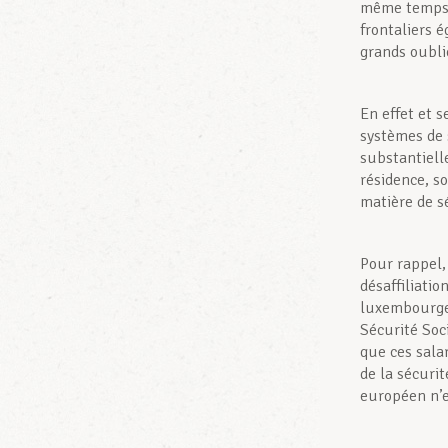
même temps, 
frontaliers 
grands oubli
En effet et 
systèmes de 
substantielle
résidence, so
matière de sé
Pour rappel,
désaffiliatio
luxembourgeo
Sécurité Soci
que ces sala
de la sécuri
européen n’es