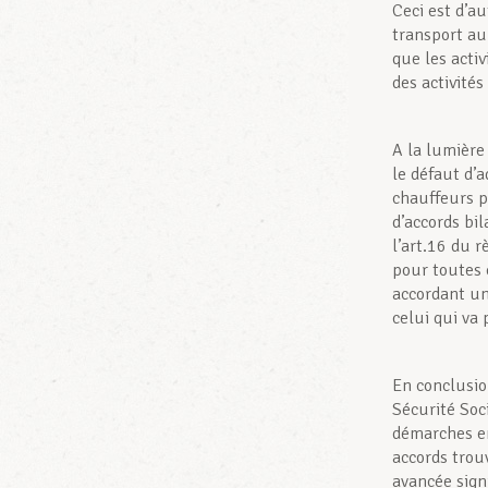
Ceci est d’a
transport au
que les acti
des activités
A la lumière
le défaut d’
chauffeurs p
d’accords bil
l’art.16 du 
pour toutes c
accordant un
celui qui va
En conclusion
Sécurité Soci
démarches en
accords trou
avancée signi