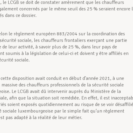
le LCGB se doit de constater amèrement que les chauffeurs
également concernés par le même seuil des 25 % seraient encore 
és dans ce dossier.
selon le règlement européen 883/2004 sur la coordination des
sécurité sociale, les chauffeurs frontaliers exerçant une partie
 de leur activité, à savoir plus de 25 %, dans leur pays de
nt soumis à la législation de celui-ci et doivent y être affiliés en
curité sociale.
 cette disposition avait conduit en début d’année 2021, à une
n massive des chauffeurs professionnels de la sécurité sociale
ise. Le LCGB avait dû intervenir auprès du Ministère de la
ale, afin que la situation soit remédiée. En effet, il est inaccepta
riés soient exposés quotidiennement au risque de se voir désaffili
té sociale luxembourgeoise par le simple fait qu’un règlement
t pas adapté à la réalité de leur métier.