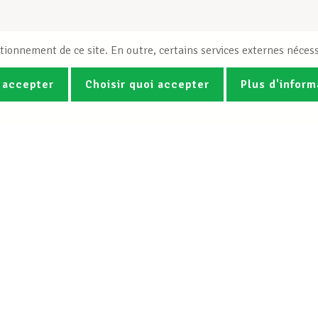
tionnement de ce site. En outre, certains services externes nécess
 accepter
Choisir quoi accepter
Plus d'inform
Photos
Vidéos
ez la newsletter Spotlight du LCG
Le LCGB
Nos services