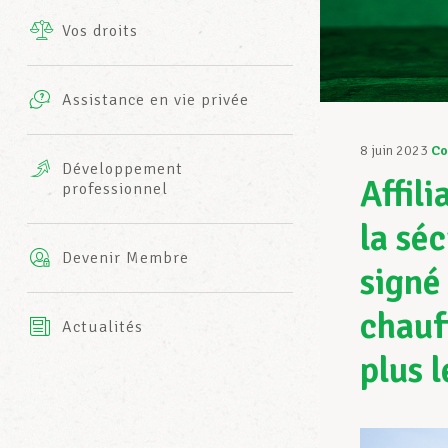
Vos droits
Prestations complémentaires
Charte
Photos
Assistance en vie privée
Harmonie Mutuelle
Bureaux INFO-CENTER
8 juin 2023
Co
Vidéos
Développement
Affili
professionnel
Assurance AXA
L’équipe LCGB
la sé
Devenir Membre
signé
chauf
Actualités
plus l