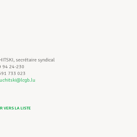
t :
TSKI, secrétaire syndical
49 94 24-230
691 733 023
uchitski@lcgb.lu
 VERS LA LISTE