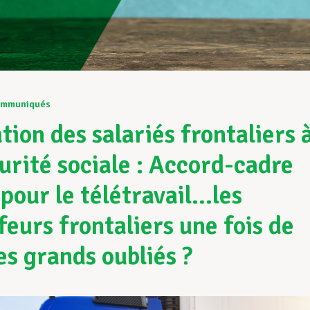
mmuniqués
ation des salariés frontaliers 
curité sociale : Accord-cadre
 pour le télétravail…les
feurs frontaliers une fois de
es grands oubliés ?