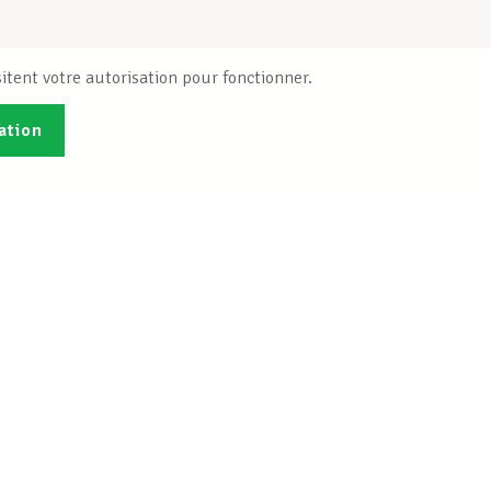
itent votre autorisation pour fonctionner.
ation
Publications
B
Je veux m'inscrire
Info-Center