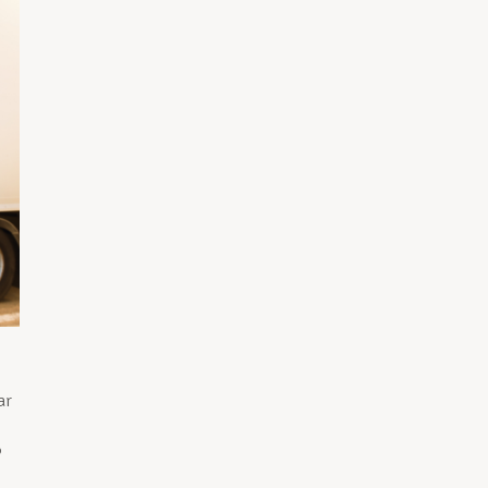
ar
3
%