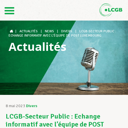
Contact
FR
DE
|
ACTUALITÉS
|
NEWS
|
DIVERS
|
LCGB-SECTEUR PUBLIC :
ECHANGE INFORMATIF AVEC L’ÉQUIPE DE POST LUXEMBOURG
Actualités
Le LCGB
Structures syndicales
Assistance au Travail
8 mai 2023
Divers
LCGB-Secteur Public : Echange
Vos droits
informatif avec l’équipe de POST