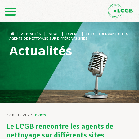
Contact
FR
DE
|
ACTUALITÉS
|
NEWS
|
DIVERS
|
LE LCGB RENCONTRE LES
AGENTS DE NETTOYAGE SUR DIFFÉRENTS SITES
Actualités
Le LCGB
Structures syndicales
Assistance au Travail
27 mars 2023
Divers
Le LCGB rencontre les agents de
Vos droits
nettoyage sur différents sites