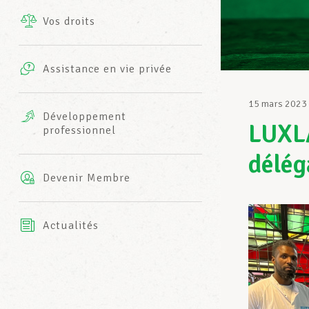
Vos droits
Prestations complémentaires
Charte
Photos
Assistance en vie privée
Harmonie Mutuelle
Bureaux INFO-CENTER
15 mars 2023
Vidéos
Développement
LUXLA
professionnel
Assurance AXA
L’équipe LCGB
délég
Devenir Membre
Actualités