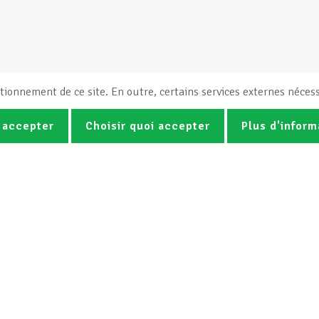
tionnement de ce site. En outre, certains services externes nécess
 accepter
Choisir quoi accepter
Plus d'inform
Photos
Vidéos
ez la newsletter Spotlight du LCG