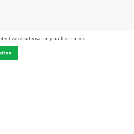
itent votre autorisation pour fonctionner.
ation
Publications
B
Je veux m'inscrire