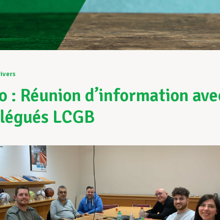
ivers
 : Réunion d’information ave
élégués LCGB