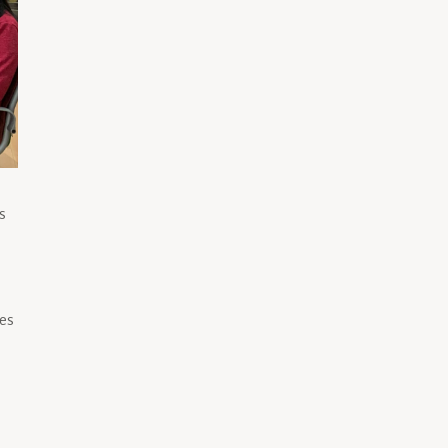
s
les