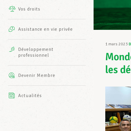
Vos droits
Prestations complémentaires
Charte
Photos
Assistance en vie privée
Harmonie Mutuelle
Bureaux INFO-CENTER
1 mars 2023
D
Vidéos
Développement
Mondo
professionnel
Assurance AXA
L’équipe LCGB
les d
Devenir Membre
Actualités