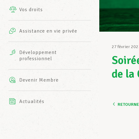
Vos droits
Prestations complémentaires
Charte
Photos
Assistance en vie privée
Harmonie Mutuelle
Bureaux INFO-CENTER
27 février 202
Vidéos
Développement
Soiré
professionnel
Assurance AXA
L’équipe LCGB
de la
Devenir Membre
Actualités
RETOURNER