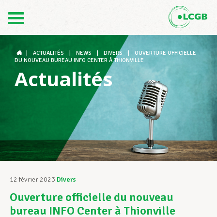
Contact
FR
DE
|
ACTUALITÉS
|
NEWS
|
DIVERS
|
OUVERTURE OFFICIELLE
DU NOUVEAU BUREAU INFO CENTER À THIONVILLE
Actualités
Le LCGB
Structures syndicales
Assistance au Travail
12 février 2023
Divers
Ouverture officielle du nouveau
Vos droits
bureau INFO Center à Thionville