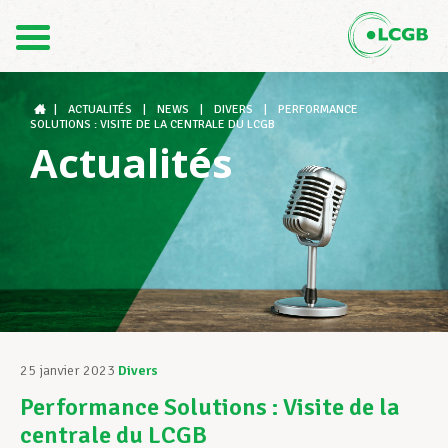
Contact
FR
DE
|
ACTUALITÉS
|
NEWS
|
DIVERS
|
PERFORMANCE
SOLUTIONS : VISITE DE LA CENTRALE DU LCGB
Actualités
Le LCGB
Structures syndicales
Assistance au Travail
25 janvier 2023
Divers
Performance Solutions : Visite de la
Vos droits
centrale du LCGB