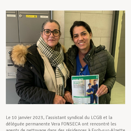
Assistance en vie privée
Développement professionnel
Devenir Membre
Actualités
Le 10 janvier 2023, l’assistant syndical du LCGB et la
déléguée permanente Vera FONSECA ont rencontré les
agents de nettoyage dans des résidences à Esch-sur-Alzette