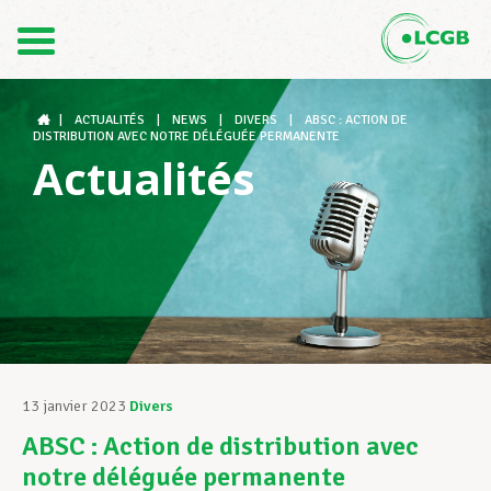
Contact
FR
DE
|
ACTUALITÉS
|
NEWS
|
DIVERS
|
ABSC : ACTION DE
DISTRIBUTION AVEC NOTRE DÉLÉGUÉE PERMANENTE
Actualités
Le LCGB
Structures syndicales
Assistance au Travail
13 janvier 2023
Divers
ABSC : Action de distribution avec
Vos droits
notre déléguée permanente