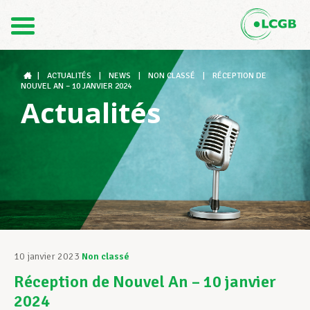
Contact
FR
DE
|
ACTUALITÉS
|
NEWS
|
NON CLASSÉ
|
RÉCEPTION DE
NOUVEL AN – 10 JANVIER 2024
Actualités
Le LCGB
Structures syndicales
Assistance au Travail
10 janvier 2023
Non classé
Réception de Nouvel An – 10 janvier
Vos droits
2024