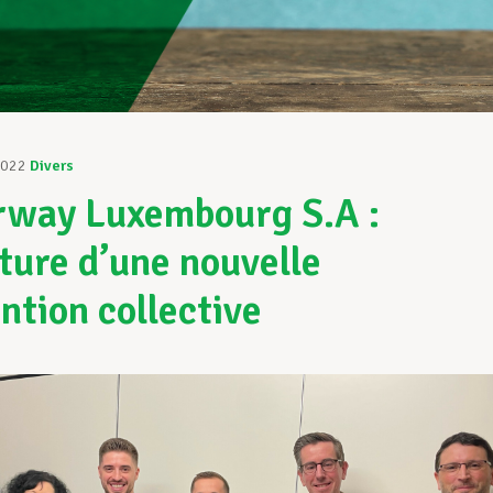
2022
Divers
way Luxembourg S.A :
ture d’une nouvelle
ntion collective