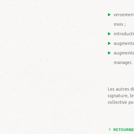
versement
mois ;
introduct
augmentat
augmentat
manager.
Les autres di
signature, l
collective p
RETOURNER