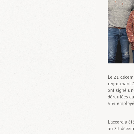
Le 21 décemb
regroupant 2
ont signé une
déroulées da
454 employés
L’accord a é
au 31 décemb