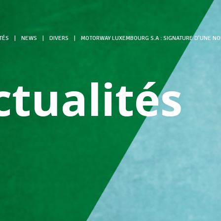
TÉS
|
NEWS
|
DIVERS
|
MOTORWAY LUXEMBOURG S.A : SIGNATURE D’UNE NO
ctualités