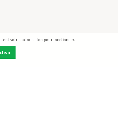
itent votre autorisation pour fonctionner.
ation
Publications
B
Je veux m'inscrire