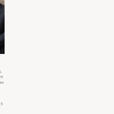
,
nt
les
23