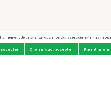
tionnement de ce site. En outre, certains services externes nécess
 accepter
Choisir quoi accepter
Plus d'inform
Photos
Vidéos
ez la newsletter Spotlight du LCG