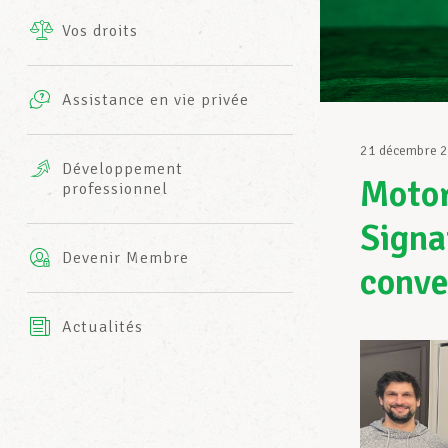
Vos droits
Prestations complémentaires
Charte
Photos
Assistance en vie privée
Harmonie Mutuelle
Bureaux INFO-CENTER
21 décembre 
Vidéos
Développement
Motor
professionnel
Assurance AXA
L’équipe LCGB
Signa
Devenir Membre
conve
Actualités