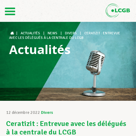
Contact
FR
DE
|
ACTUALITÉS
|
NEWS
|
DIVERS
|
CERATIZIT : ENTREVUE
AVEC LES DÉLÉGUÉS À LA CENTRALE DU LCGB
Actualités
Le LCGB
Structures syndicales
Assistance au Travail
12 décembre 2022
Divers
Ceratizit : Entrevue avec les délégués
Vos droits
à la centrale du LCGB