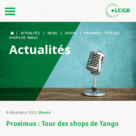
Contact
FR
DE
|
ACTUALITÉS
|
NEWS
|
DIVERS
|
PROXIMUS : TOUR DES
SHOPS DE TANGO
Actualités
Le LCGB
Structures syndicales
Assistance au Travail
9 décembre 2022
Divers
Proximus : Tour des shops de Tango
Vos droits