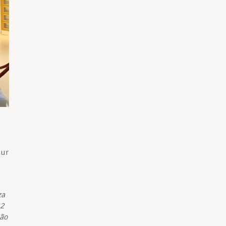
eur
za
22
ção