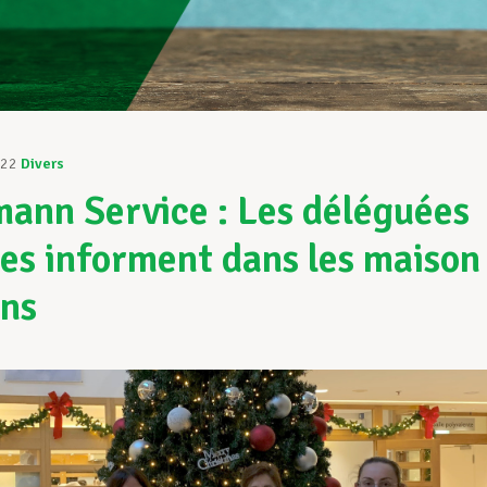
022
Divers
ann Service : Les déléguées
ées informent dans les maison
ins