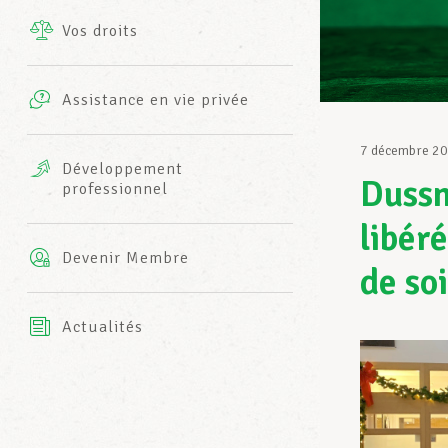
Vos droits
Prestations complémentaires
Charte
Photos
Assistance en vie privée
Harmonie Mutuelle
Bureaux INFO-CENTER
7 décembre 2
Vidéos
Développement
Dussm
professionnel
Assurance AXA
L’équipe LCGB
libér
Devenir Membre
de so
Actualités