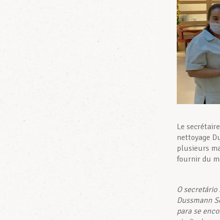
Le secrétair
nettoyage Du
plusieurs ma
fournir du ma
O secretário
Dussmann Ser
para se enco