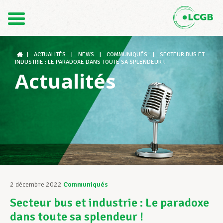
Contact
FR
DE
|
ACTUALITÉS
|
NEWS
|
COMMUNIQUÉS
|
SECTEUR BUS ET
INDUSTRIE : LE PARADOXE DANS TOUTE SA SPLENDEUR !
Actualités
Le LCGB
Structures syndicales
Assistance au Travail
2 décembre 2022
Communiqués
Secteur bus et industrie : Le paradoxe
Vos droits
dans toute sa splendeur !