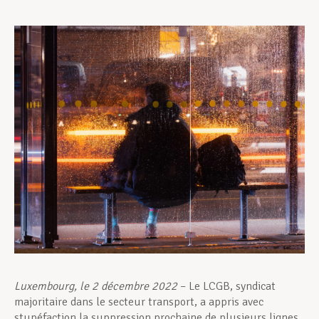
Assistance en vie privée
Développement professionnel
Devenir Membre
Actualités
Luxembourg, le 2 décembre 2022
– Le LCGB, syndicat
majoritaire dans le secteur transport, a appris avec
stupéfaction la suppression prochaine de plusieurs lignes