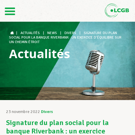
Contact
FR
DE
|
ACTUALITÉS
|
NEWS
|
DIVERS
|
SIGNATURE DU PLAN
SOCIAL POUR LA BANQUE RIVERBANK : UN EXERCICE D’ÉQUILIBRE SUR
UN CHEMIN ÉTROIT
Actualités
Le LCGB
Structures syndicales
Assistance au Travail
23 novembre 2022
Divers
Signature du plan social pour la
Vos droits
banque Riverbank : un exercice