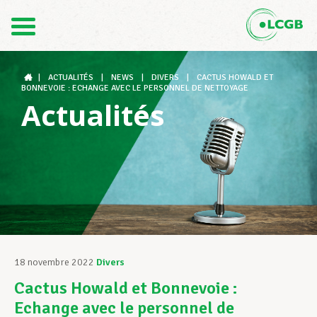
Contact
FR
DE
|
ACTUALITÉS
|
NEWS
|
DIVERS
|
CACTUS HOWALD ET
BONNEVOIE : ECHANGE AVEC LE PERSONNEL DE NETTOYAGE
Actualités
Le LCGB
Structures syndicales
Assistance au Travail
18 novembre 2022
Divers
Cactus Howald et Bonnevoie :
Vos droits
Echange avec le personnel de