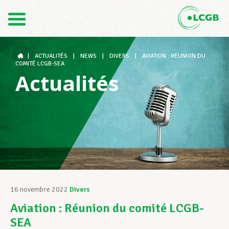
Contact
FR
DE
|
ACTUALITÉS
|
NEWS
|
DIVERS
|
AVIATION : RÉUNION DU
COMITÉ LCGB-SEA
Actualités
Le LCGB
Structures syndicales
Assistance au Travail
16 novembre 2022
Divers
Aviation : Réunion du comité LCGB-
Vos droits
SEA