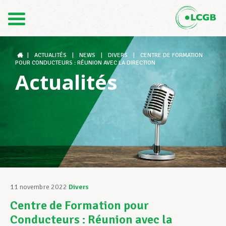
Contact
FR
DE
|
ACTUALITÉS
|
NEWS
|
DIVERS
|
CENTRE DE FORMATION
POUR CONDUCTEURS : RÉUNION AVEC LA DIRECTION
Actualités
Le LCGB
Structures syndicales
Assistance au Travail
11 novembre 2022
Divers
Centre de Formation pour
Vos droits
Conducteurs : Réunion avec la