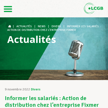
Contact
FR
DE
|
ACTUALITÉS
|
NEWS
|
DIVERS
|
INFORMER LES SALARIÉS :
ACTION DE DISTRIBUTION CHEZ L’ENTREPRISE FIXMER
Actualités
Le LCGB
Structures syndicales
Assistance au Travail
9 novembre 2022
Divers
Informer les salariés : Action de
Vos droits
distribution chez l’entreprise Fixmer