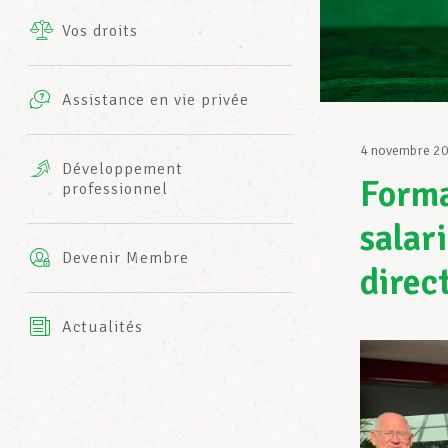
Vos droits
Prestations complémentaires
Charte
Photos
Assistance en vie privée
Harmonie Mutuelle
Bureaux INFO-CENTER
4 novembre 2
Vidéos
Développement
Forma
professionnel
Assurance AXA
L’équipe LCGB
salari
Devenir Membre
direc
Actualités