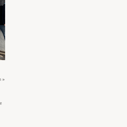
n »
re