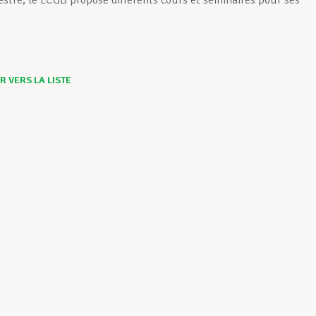
tre, le LCGB propose différents cours et séminaires pour ses
 VERS LA LISTE