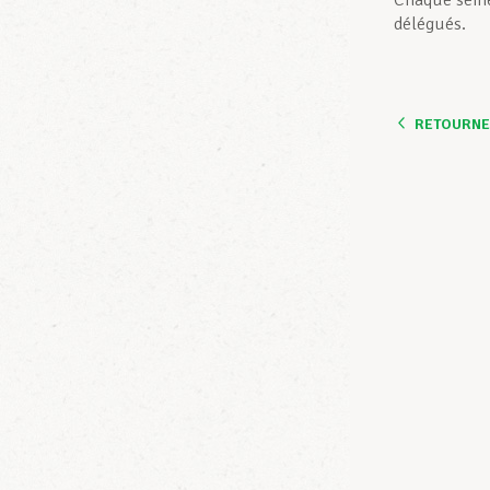
Chaque semes
délégués.
RETOURNER