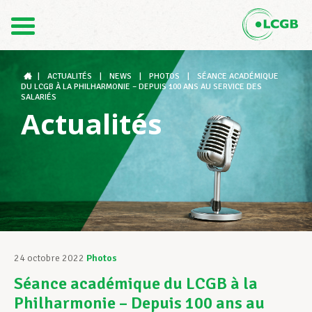
Contact
FR
DE
|
ACTUALITÉS
|
NEWS
|
PHOTOS
|
SÉANCE ACADÉMIQUE
DU LCGB À LA PHILHARMONIE – DEPUIS 100 ANS AU SERVICE DES
SALARIÉS
Actualités
Le LCGB
Structures syndicales
Assistance au Travail
24 octobre 2022
Photos
Séance académique du LCGB à la
Vos droits
Philharmonie – Depuis 100 ans au