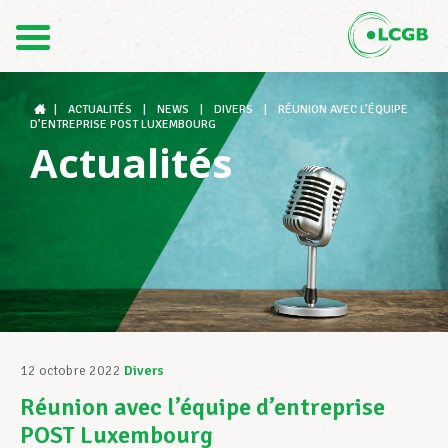
Contact
FR
DE
|
ACTUALITÉS
|
NEWS
|
DIVERS
|
RÉUNION AVEC L’ÉQUIPE
D’ENTREPRISE POST LUXEMBOURG
Actualités
Le LCGB
Structures syndicales
Assistance au Travail
12 octobre 2022
Divers
Réunion avec l’équipe d’entreprise
Vos droits
POST Luxembourg