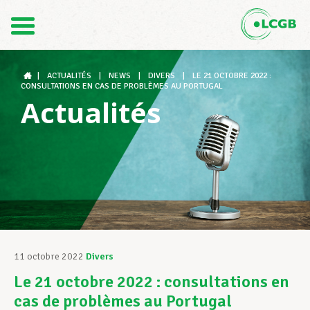
Contact
FR
DE
|
ACTUALITÉS
|
NEWS
|
DIVERS
|
LE 21 OCTOBRE 2022 :
CONSULTATIONS EN CAS DE PROBLÈMES AU PORTUGAL
Actualités
Le LCGB
Structures syndicales
Assistance au Travail
11 octobre 2022
Divers
Le 21 octobre 2022 : consultations en
Vos droits
cas de problèmes au Portugal