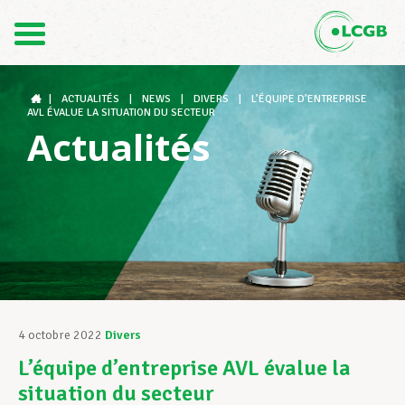
Contact
FR
DE
|
ACTUALITÉS
|
NEWS
|
DIVERS
|
L’ÉQUIPE D’ENTREPRISE
AVL ÉVALUE LA SITUATION DU SECTEUR
Actualités
Le LCGB
Structures syndicales
Assistance au Travail
4 octobre 2022
Divers
L’équipe d’entreprise AVL évalue la
Vos droits
situation du secteur