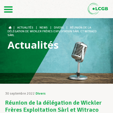
Contact
FR
DE
|
ACTUALITÉS
|
NEWS
|
DIVERS
|
RÉUNION DE LA
DÉLÉGATION DE WICKLER FRÈRES EXPLOITATION SÀRL ET WITRACO
SÀRL
Actualités
Le LCGB
Structures syndicales
Assistance au Travail
30 septembre 2022
Divers
Réunion de la délégation de Wickler
Vos droits
Frères Exploitation Sàrl et Witraco