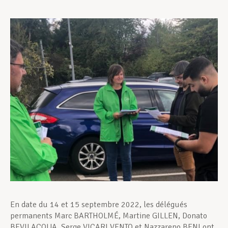
Assistance en vie privée
Développement professionnel
Devenir Membre
Actualités
En date du 14 et 15 septembre 2022, les délégués
permanents Marc BARTHOLMÉ, Martine GILLEN, Donato
BEVILACQUA, Serge VICARI VENTO et Nazzareno BENI ont