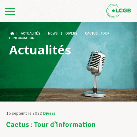
Contact
FR
DE
|
ACTUALITÉS
|
NEWS
|
DIVERS
|
CACTUS : TOUR
D’INFORMATION
Actualités
Le LCGB
Structures syndicales
Assistance au Travail
16 septembre 2022
Divers
Cactus : Tour d’information
Vos droits