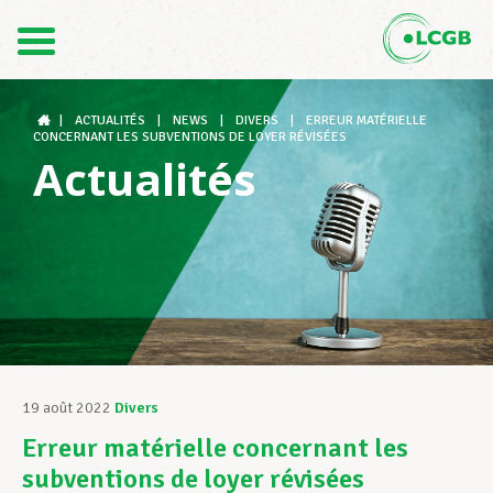
Contact
FR
DE
|
ACTUALITÉS
|
NEWS
|
DIVERS
|
ERREUR MATÉRIELLE
CONCERNANT LES SUBVENTIONS DE LOYER RÉVISÉES
Actualités
Le LCGB
Structures syndicales
Assistance au Travail
19 août 2022
Divers
Erreur matérielle concernant les
Vos droits
subventions de loyer révisées