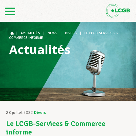
Contact
FR
DE
|
ACTUALITÉS
|
NEWS
|
DIVERS
|
LE LCGB-SERVICES &
COMMERCE INFORME
Actualités
Le LCGB
Structures syndicales
Assistance au Travail
28 juillet 2022
Divers
Le LCGB-Services & Commerce
Vos droits
informe