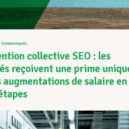
2
Communiqués
ntion collective SEO : les
iés reçoivent une prime uniqu
s augmentations de salaire en
étapes