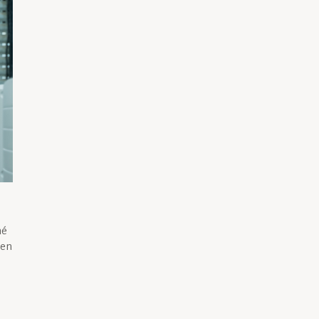
né
’en