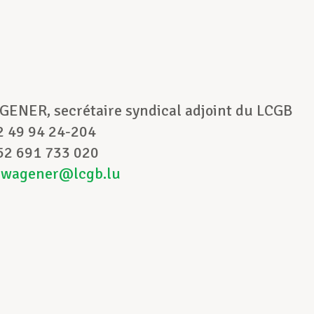
t :
GENER, secrétaire syndical adjoint du LCGB
52 49 94 24-204
52 691 733 020
cwagener@lcgb.lu