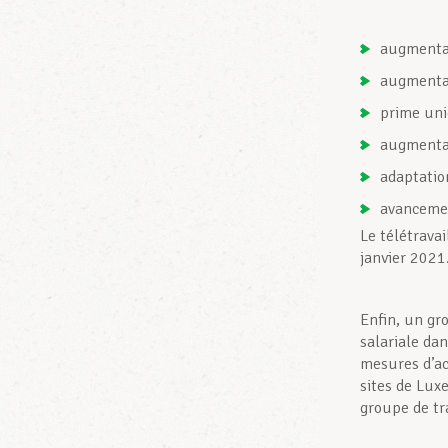
augmentat
augmentat
prime uni
augmentat
adaptatio
avancemen
Le télétrava
janvier 2021
Enfin, un gr
salariale dan
mesures d’a
sites de Lux
groupe de tr