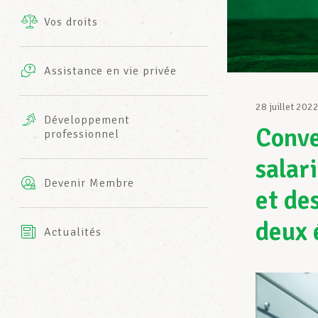
Vos droits
Prestations complémentaires
Charte
Photos
Assistance en vie privée
Harmonie Mutuelle
Bureaux INFO-CENTER
28 juillet 202
Vidéos
Développement
Conve
professionnel
Assurance AXA
L’équipe LCGB
salar
Devenir Membre
et de
deux 
Actualités