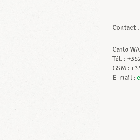
Contac
Carlo WA
Tél. : +3
GSM : +3
E-mail :