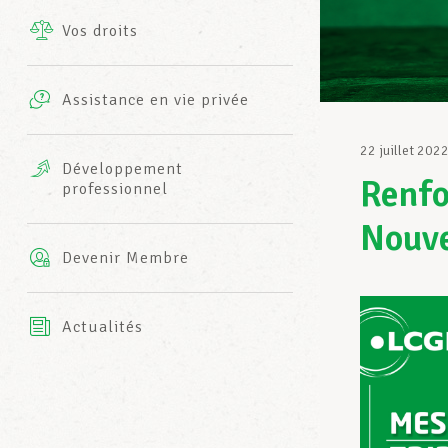
Vos droits
Prestations complémentaires
Charte
Photos
Assistance en vie privée
Harmonie Mutuelle
Bureaux INFO-CENTER
22 juillet 202
Vidéos
Développement
Renfo
professionnel
Assurance AXA
L’équipe LCGB
Nouve
Devenir Membre
Actualités