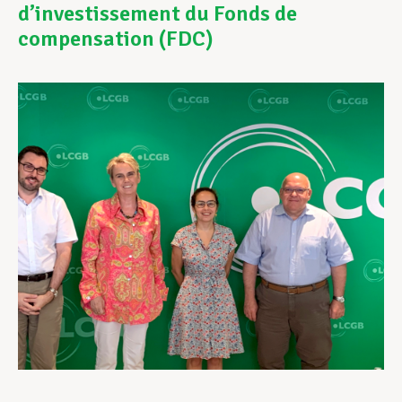
d’investissement du Fonds de
compensation (FDC)
Assistance en vie privée
Développement professionnel
Devenir Membre
Actualités