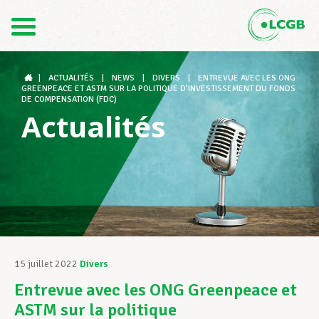
Contact
FR
DE
|
ACTUALITÉS
|
NEWS
|
DIVERS
|
ENTREVUE AVEC LES ONG
GREENPEACE ET ASTM SUR LA POLITIQUE D’INVESTISSEMENT DU FONDS
DE COMPENSATION (FDC)
Actualités
Le LCGB
Structures syndicales
Assistance au Travail
15 juillet 2022
Divers
Entrevue avec les ONG Greenpeace et
Vos droits
ASTM sur la politique