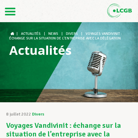
Contact
FR
DE
|
ACTUALITÉS
|
NEWS
|
DIVERS
|
VOYAGES VANDIVINIT :
ÉCHANGE SUR LA SITUATION DE L’ENTREPRISE AVEC LA DÉLÉGATION
Actualités
Le LCGB
Structures syndicales
Assistance au Travail
8 juillet 2022
Divers
Voyages Vandivinit : échange sur la
Vos droits
situation de l’entreprise avec la