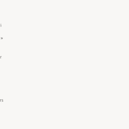
i
 »
r
rs