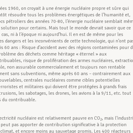
ées 1960, on croyait à une énergie nucléaire propre et sûre qui
ntôt résoudre tous les problèmes énergétiques de l’humanité et,
ocs pétroliers des années 70-80, l’énergie nucléaire semblait mê
e solution pour certains. Mais tout le monde devrait savoir que ce
e cas, ni à l’époque ni aujourd’hui. Il en est de même pour les
es dangers et les inconvénients de cette technologie, qui n’ont pa
s 60 ans : Risque d’accident avec des régions contaminées pour d
roblème des déchets comme héritage « éternel » aux
tribuables, risque de prolifération des armes nucléaires, extracti
le, non assurable commercialement et toujours non rentable
ent sans subventions, même après 60 ans – contrairement aux
ouvelables, centrales nucléaires comme cibles potentielles
rroristes et militaires qui doivent être protégées à grands frais
trusions, les sabotages, les drones, les avions à la 9/11, etc. tout
is du contribuable.
lectricité nucléaire est relativement pauvre en CO
, mais l’industr
2
peut pas apporter de contribution significative à la protection
climat, et encore moins au sauvetage promis. Les 400 réacteurs