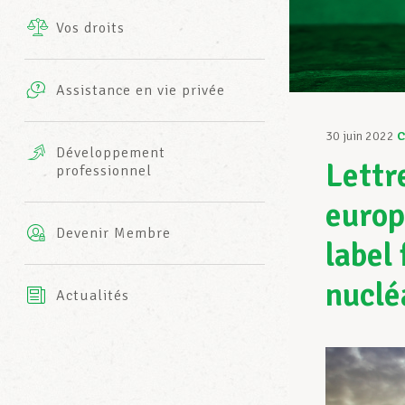
Vos droits
Prestations complémentaires
Charte
Photos
Assistance en vie privée
Harmonie Mutuelle
Bureaux INFO-CENTER
30 juin 2022
C
Vidéos
Développement
Lettr
professionnel
Assurance AXA
L’équipe LCGB
europ
Devenir Membre
label 
nuclé
Actualités