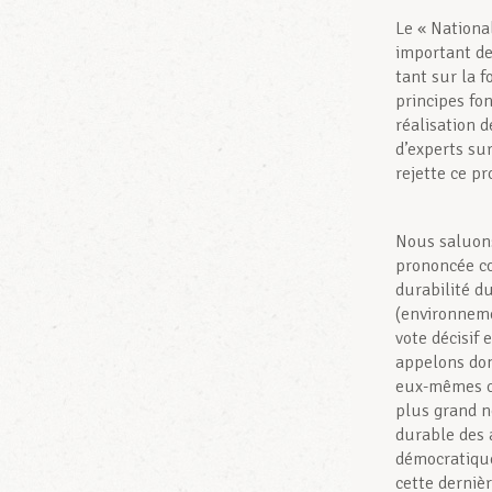
Le « Nationa
important de
tant sur la f
principes fo
réalisation d
d’experts su
rejette ce pr
Nous saluons
prononcée co
durabilité d
(environnem
vote décisif 
appelons do
eux-mêmes co
plus grand n
durable des a
démocratiqu
cette derniè