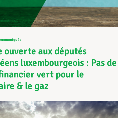
ommuniqués
e ouverte aux députés
éens luxembourgeois : Pas de
financier vert pour le
aire & le gaz