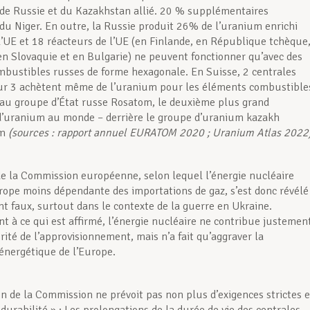
de Russie et du Kazakhstan allié. 20 % supplémentaires
du Niger. En outre, la Russie produit 26% de l’uranium enrichi
 l’UE et 18 réacteurs de l’UE (en Finlande, en République tchèque
en Slovaquie et en Bulgarie) ne peuvent fonctionner qu’avec des
bustibles russes de forme hexagonale. En Suisse, 2 centrales
ur 3 achètent même de l’uranium pour les éléments combustible
au groupe d’État russe Rosatom, le deuxième plus grand
d’uranium au monde – derrière le groupe d’uranium kazakh
om
(sources : rapport annuel EURATOM 2020 ; Uranium Atlas 2022)
e la Commission européenne, selon lequel l’énergie nucléaire
urope moins dépendante des importations de gaz, s’est donc révélé
 faux, surtout dans le contexte de la guerre en Ukraine.
t à ce qui est affirmé, l’énergie nucléaire ne contribue justemen
rité de l’approvisionnement, mais n’a fait qu’aggraver la
nergétique de l’Europe.
on de la Commission ne prévoit pas non plus d’exigences strictes 