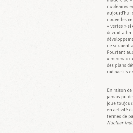
matière de « 
nucléaires e
aujourd’hui e
nouvelles ce
« vertes » si
devrait aller
développemen
ne seraient 
Pourtant auc
« minimaux »
des plans dé
radioactifs e
En raison de
jamais pu de
joue toujour
en activité 
termes de pa
Nuclear Indu