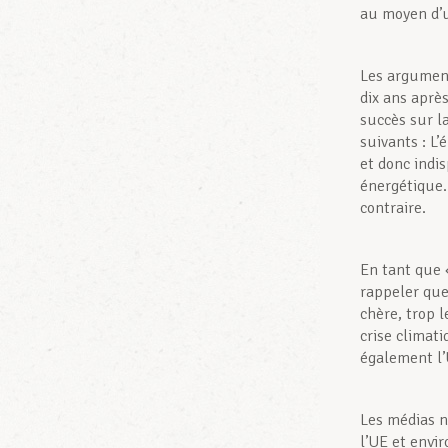
au moyen d’u
Les argument
dix ans apr
succès sur la
suivants : L
et donc indi
énergétique.
contraire.
En tant que 
rappeler que
chère, trop l
crise climat
également l
Les médias n
l’UE et envi