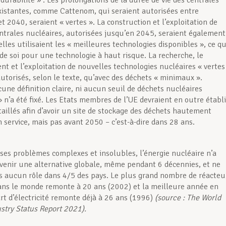
durabilité » : Les prolongations de la durée de vie des centrales
xistantes, comme Cattenom, qui seraient autorisées entre
t 2040, seraient « vertes ». La construction et l’exploitation de
ntrales nucléaires, autorisées jusqu’en 2045, seraient également
 elles utilisaient les « meilleures technologies disponibles », ce qu
 de soi pour une technologie à haut risque. La recherche, le
t et l’exploitation de nouvelles technologies nucléaires « vertes
autorisés, selon le texte, qu’avec des déchets « minimaux ».
une définition claire, ni aucun seuil de déchets nucléaires
 n’a été fixé. Les Etats membres de l’UE devraient en outre établi
taillés afin d’avoir un site de stockage des déchets hautement
n service, mais pas avant 2050 – c’est-à-dire dans 28 ans.
 ses problèmes complexes et insolubles, l’énergie nucléaire n’a
venir une alternative globale, même pendant 6 décennies, et ne
s aucun rôle dans 4/5 des pays. Le plus grand nombre de réacteu
dans le monde remonte à 20 ans (2002) et la meilleure année en
rt d’électricité remonte déjà à 26 ans (1996)
(source : The World
stry Status Report 2021).