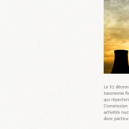
Le 31 décemb
taxonomie fi
qui répertor
Commission e
activités nu
donc particu