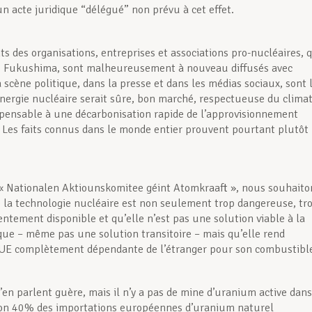
n acte juridique “délégué” non prévu à cet effet.
s des organisations, entreprises et associations pro-nucléaires, q
ès Fukushima, sont malheureusement à nouveau diffusés avec
 scène politique, dans la presse et dans les médias sociaux, sont 
’énergie nucléaire serait sûre, bon marché, respectueuse du clima
spensable à une décarbonisation rapide de l’approvisionnement
 Les faits connus dans le monde entier prouvent pourtant plutôt 
« Nationalen Aktiounskomitee géint Atomkraaft », nous souhaito
 la technologie nucléaire est non seulement trop dangereuse, tr
entement disponible et qu’elle n’est pas une solution viable à la
ique – même pas une solution transitoire – mais qu’elle rend
’UE complètement dépendante de l’étranger pour son combustibl
’en parlent guère, mais il n’y a pas de mine d’uranium active dans
ron 40% des importations européennes d’uranium naturel