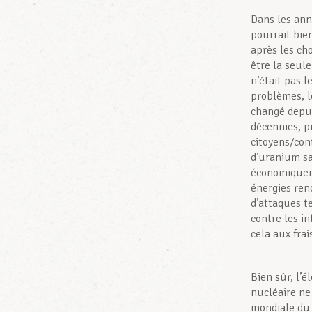
Dans les ann
pourrait bie
après les ch
être la seul
n’était pas l
problèmes, l
changé depui
décennies, p
citoyens/con
d’uranium sa
économiquem
énergies ren
d’attaques te
contre les in
cela aux fra
Bien sûr, l’é
nucléaire ne 
mondiale du 