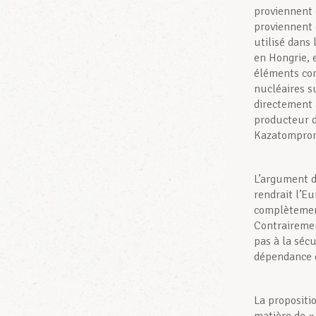
proviennent 
proviennent 
utilisé dans
en Hongrie, 
éléments com
nucléaires s
directement 
producteur 
Kazatompr
L’argument d
rendrait l’E
complètement
Contrairemen
pas à la sécu
dépendance é
La propositi