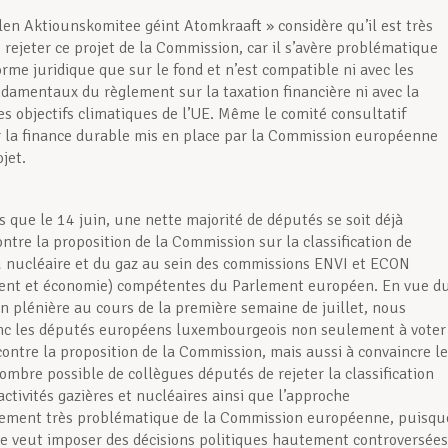
len Aktiounskomitee géint Atomkraaft » considère qu’il est très
 rejeter ce projet de la Commission, car il s’avère problématique
orme juridique que sur le fond et n’est compatible ni avec les
ndamentaux du règlement sur la taxation financière ni avec la
es objectifs climatiques de l’UE. Même le comité consultatif
r la finance durable mis en place par la Commission européenne
ojet.
 que le 14 juin, une nette majorité de députés se soit déjà
ntre la proposition de la Commission sur la classification de
u nucléaire et du gaz au sein des commissions ENVI et ECON
ent et économie) compétentes du Parlement européen. En vue d
en plénière au cours de la première semaine de juillet, nous
nc les députés européens luxembourgeois non seulement à voter
ntre la proposition de la Commission, mais aussi à convaincre le
ombre possible de collègues députés de rejeter la classification
ctivités gazières et nucléaires ainsi que l’approche
ement très problématique de la Commission européenne, puisqu
re veut imposer des décisions politiques hautement controversées