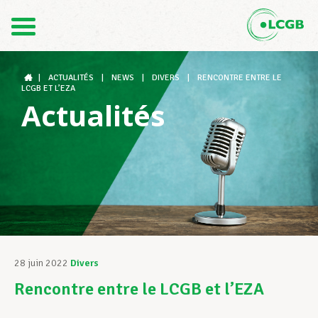
Contact
FR
DE
|
ACTUALITÉS
|
NEWS
|
DIVERS
|
RENCONTRE ENTRE LE
LCGB ET L’EZA
Actualités
Le LCGB
Structures syndicales
Assistance au Travail
28 juin 2022
Divers
Rencontre entre le LCGB et l’EZA
Vos droits