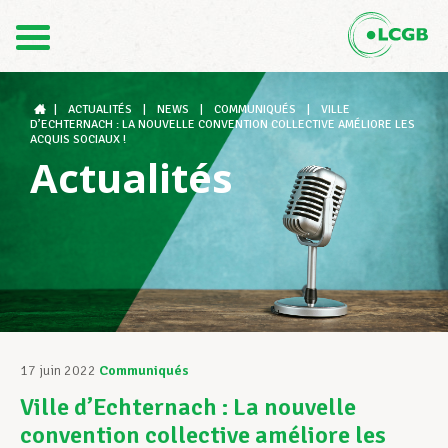
Contact
FR
DE
|
ACTUALITÉS
|
NEWS
|
COMMUNIQUÉS
|
VILLE
D’ECHTERNACH : LA NOUVELLE CONVENTION COLLECTIVE AMÉLIORE LES
ACQUIS SOCIAUX !
Actualités
Le LCGB
Structures syndicales
Assistance au Travail
17 juin 2022
Communiqués
Ville d’Echternach : La nouvelle
Vos droits
convention collective améliore les