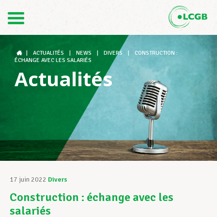
Contact
FR
DE
|
ACTUALITÉS
|
NEWS
|
DIVERS
|
CONSTRUCTION :
ÉCHANGE AVEC LES SALARIÉS
Actualités
Le LCGB
Structures syndicales
Assistance au Travail
17 juin 2022
Divers
Construction : échange avec les
Vos droits
salariés