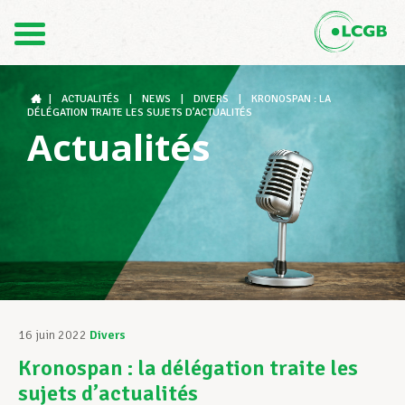
Contact
FR
DE
|
ACTUALITÉS
|
NEWS
|
DIVERS
|
KRONOSPAN : LA
DÉLÉGATION TRAITE LES SUJETS D’ACTUALITÉS
Actualités
Le LCGB
Structures syndicales
Assistance au Travail
16 juin 2022
Divers
Kronospan : la délégation traite les
Vos droits
sujets d’actualités