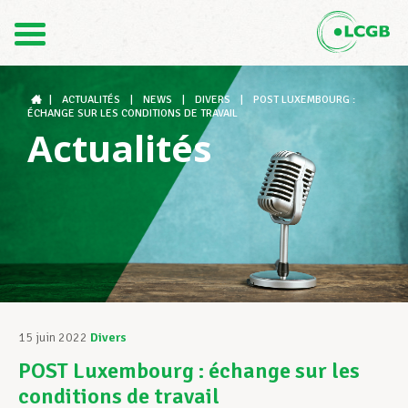
Contact
FR
DE
|
ACTUALITÉS
|
NEWS
|
DIVERS
|
POST LUXEMBOURG :
ÉCHANGE SUR LES CONDITIONS DE TRAVAIL
Actualités
Le LCGB
Structures syndicales
Assistance au Travail
15 juin 2022
Divers
POST Luxembourg : échange sur les
Vos droits
conditions de travail