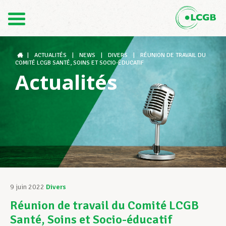
Contact
FR
DE
|
ACTUALITÉS
|
NEWS
|
DIVERS
|
RÉUNION DE TRAVAIL DU
COMITÉ LCGB SANTÉ, SOINS ET SOCIO-ÉDUCATIF
Actualités
Le LCGB
Structures syndicales
Assistance au Travail
9 juin 2022
Divers
Réunion de travail du Comité LCGB
Vos droits
Santé, Soins et Socio-éducatif