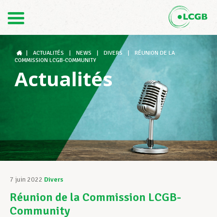
Contact
FR
DE
|
ACTUALITÉS
|
NEWS
|
DIVERS
|
RÉUNION DE LA
COMMISSION LCGB-COMMUNITY
Actualités
Le LCGB
Structures syndicales
Assistance au Travail
7 juin 2022
Divers
Réunion de la Commission LCGB-
Vos droits
Community