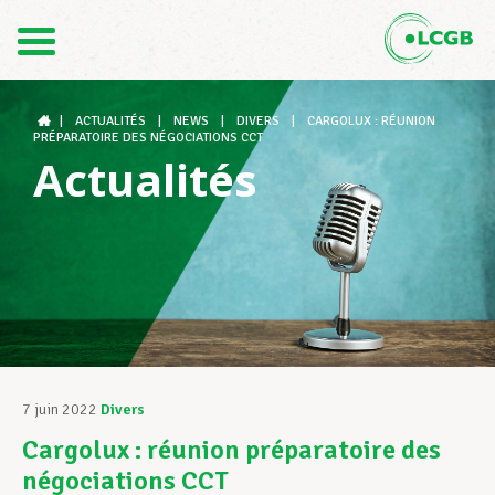
Contact
FR
DE
|
ACTUALITÉS
|
NEWS
|
DIVERS
|
CARGOLUX : RÉUNION
PRÉPARATOIRE DES NÉGOCIATIONS CCT
Actualités
Le LCGB
Structures syndicales
Assistance au Travail
7 juin 2022
Divers
Cargolux : réunion préparatoire des
Vos droits
négociations CCT