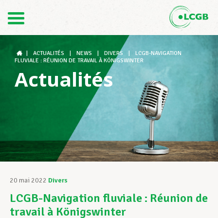
Contact
FR
DE
|
ACTUALITÉS
|
NEWS
|
DIVERS
|
LCGB-NAVIGATION
FLUVIALE : RÉUNION DE TRAVAIL À KÖNIGSWINTER
Actualités
Le LCGB
Structures syndicales
Assistance au Travail
20 mai 2022
Divers
LCGB-Navigation fluviale : Réunion de
Vos droits
travail à Königswinter