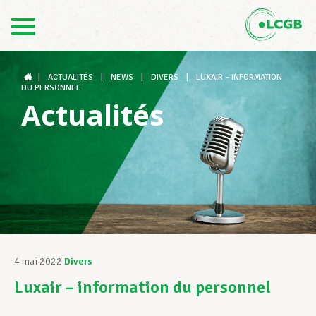
Contact
FR
DE
|
ACTUALITÉS
|
NEWS
|
DIVERS
|
LUXAIR – INFORMATION
DU PERSONNEL
Actualités
Le LCGB
Structures syndicales
Assistance au Travail
4 mai 2022
Divers
Luxair – information du personnel
Vos droits