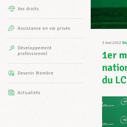
Vos droits
Prestations complémentaires
Charte
Photos
Assistance en vie privée
Harmonie Mutuelle
Bureaux INFO-CENTER
1 mai 2022
Di
Vidéos
Développement
1er m
professionnel
Assurance AXA
L’équipe LCGB
natio
Devenir Membre
du LC
Actualités