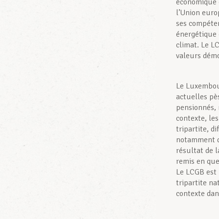
économique e
l’Union euro
ses compéten
énergétique 
climat. Le L
valeurs démo
Le Luxembour
actuelles pè
pensionnés,
contexte, les
tripartite, d
notamment de
résultat de 
remis en ques
Le LCGB est L
tripartite na
contexte dans