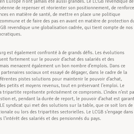
n Europe n’ont jamais été aussi grandes. Le LCGB revendique de
péenne de repenser et réorienter son positionnement, de renforce
ces en matière de santé, de mettre en place une politique
commune et de faire des pas en avant en matière de protection d
CGB revendique une globalisation cadrée, qui tient compte de nos
cratiques.
g est également confronté à de grands défis. Les évolutions
sent fortement sur le pouvoir d’achat des salariés et des
 mais menacent également un bon nombre d’emplois. Dans ce
 partenaires sociaux ont essayé de dégager, dans le cadre de la
ifférentes pistes solutions pour maintenir le pouvoir d’achat,
s petits et moyens revenus, tout en préservant l’emploi. Le
la tripartite représente précisément ce compromis. L’index n’est p
tion et, pendant la durée de report, le pouvoir d’achat est garant
E syndicat qui met des solutions sur la table, que ce soit lors de 
tionale ou lors des tripartites sectorielles. Le LCGB s’engage dans
 l’intérêt des salariés et des pensionnés du pays.