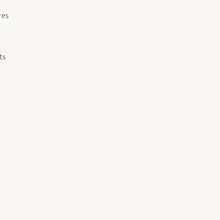
res
ts