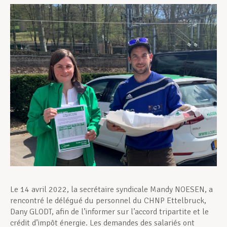
Assistance en vie privée
Développement professionnel
Devenir Membre
Actualités
Le 14 avril 2022, la secrétaire syndicale Mandy NOESEN, a
rencontré le délégué du personnel du CHNP Ettelbruck,
Dany GLODT, afin de l’informer sur l’accord tripartite et le
crédit d’impôt énergie. Les demandes des salariés ont