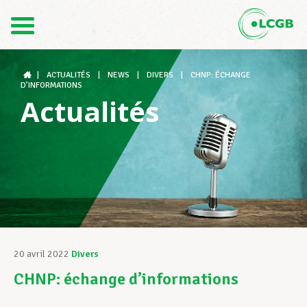
Contact
FR
DE
|
ACTUALITÉS
|
NEWS
|
DIVERS
|
CHNP: ÉCHANGE
D’INFORMATIONS
Actualités
Le LCGB
Structures syndicales
Assistance au Travail
20 avril 2022
Divers
CHNP: échange d’informations
Vos droits