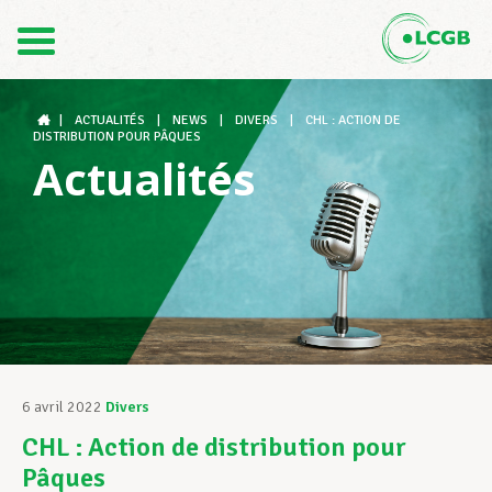
Contact
FR
DE
|
ACTUALITÉS
|
NEWS
|
DIVERS
|
CHL : ACTION DE
DISTRIBUTION POUR PÂQUES
Actualités
Le LCGB
Structures syndicales
Assistance au Travail
6 avril 2022
Divers
CHL : Action de distribution pour
Vos droits
Pâques