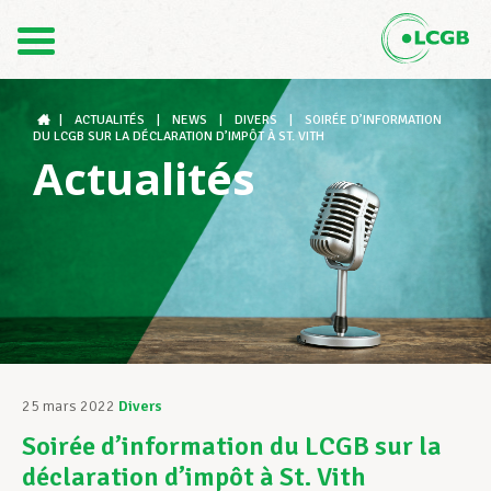
Contact
FR
DE
|
ACTUALITÉS
|
NEWS
|
DIVERS
|
SOIRÉE D’INFORMATION
DU LCGB SUR LA DÉCLARATION D’IMPÔT À ST. VITH
Actualités
Le LCGB
Structures syndicales
Assistance au Travail
25 mars 2022
Divers
Soirée d’information du LCGB sur la
Vos droits
déclaration d’impôt à St. Vith