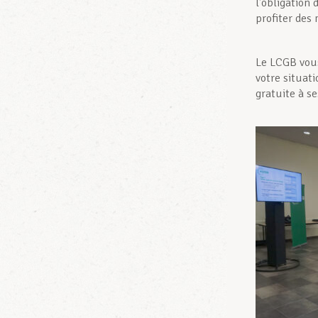
l’obligation
profiter des
Le LCGB vous
votre situat
gratuite à s