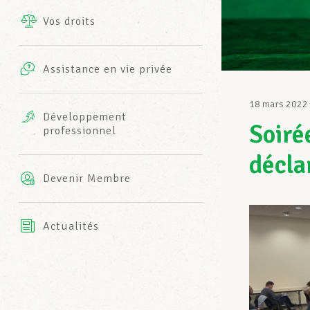
Vos droits
Prestations complémentaires
Charte
Photos
Assistance en vie privée
Harmonie Mutuelle
Bureaux INFO-CENTER
18 mars 2022
Vidéos
Développement
Soiré
professionnel
Assurance AXA
L’équipe LCGB
décla
Devenir Membre
Actualités