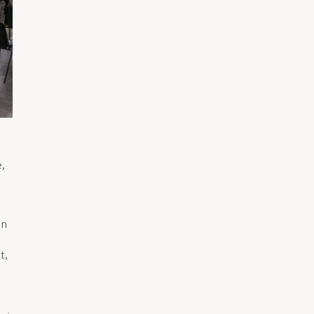
e,
on
t,